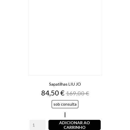
Sapatilhas LIU JO
Preço
Preço
84,50 €
169,00 €
normal
sob consulta
Branco
ADICIONAR AO
CARRINHO