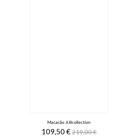
Macacão JiJilcollection
Preço
Preço
109,50 €
219,00 €
normal