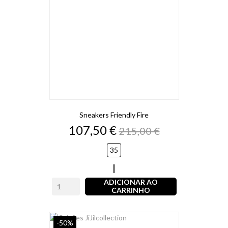
Sneakers Friendly Fire
Preço
Preço
107,50 €
215,00 €
normal
35
Branco
ADICIONAR AO
CARRINHO
-50%