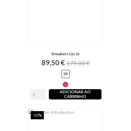
Sneakers Liu Jo
Preço
Preço
89,50 €
179,00 €
normal
39
Rosa
ADICIONAR AO
CARRINHO
-50%