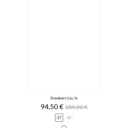
Sneakers Liu Jo
Preço
Preço
94,50 €
189,00 €
normal
37
39