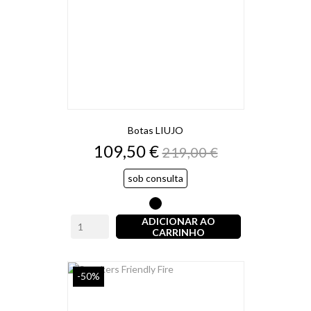
Botas LIUJO
Preço
Preço
109,50 €
219,00 €
normal
sob consulta
Preto
ADICIONAR AO
CARRINHO
-50%