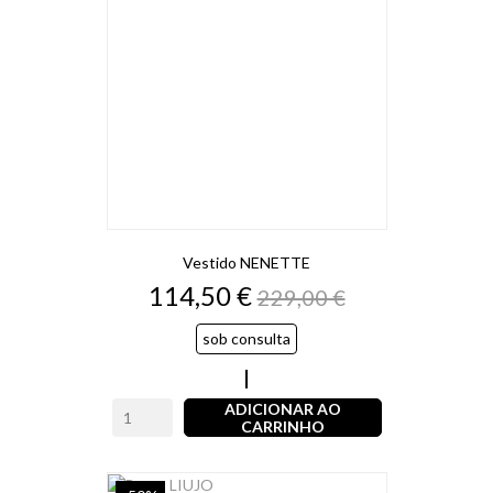
Vestido NENETTE
Preço
Preço
114,50 €
229,00 €
normal
sob consulta
sob
consulta
ADICIONAR AO
CARRINHO