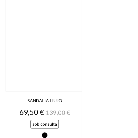
SANDALIA LIUJO
Preço
Preço
69,50 €
139,00 €
normal
sob consulta
Preto