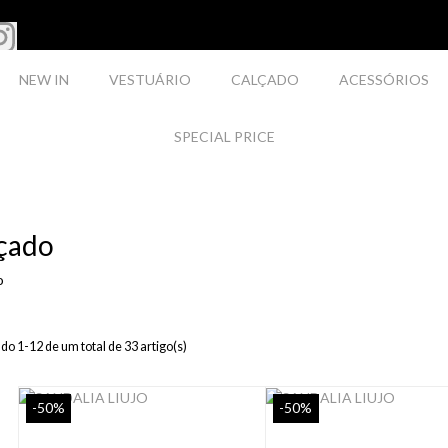
NEW IN
VESTUÁRIO
CALÇADO
ACESSÓRIOS
SPECIAL PRICE
çado
o
o 1-12 de um total de 33 artigo(s)
-50%
-50%