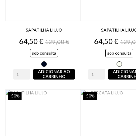
SAPATILHA LIUJO
SAPATILHA LIUJ
Preço
Preço
Preço
Preç
64,50 €
64,50 €
129,00 €
129,0
normal
norm
sob consulta
sob consulta
Denim
Light
Azul
ADICIONAR AO
ADICIONA
CARRINHO
CARRIN
-50%
-50%