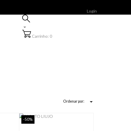
Login
Carrinho: 0

Ordenar por:
-50%