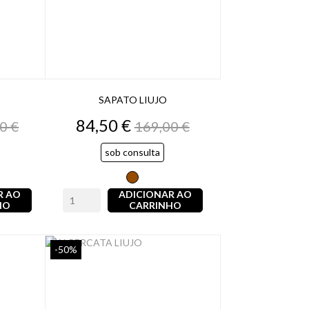
O
SAPATO LIUJO
o
Preço
Preço
84,50 €
0 €
169,00 €
al
normal
sob consulta
Castanho
R AO
ADICIONAR AO
HO
CARRINHO
-50%